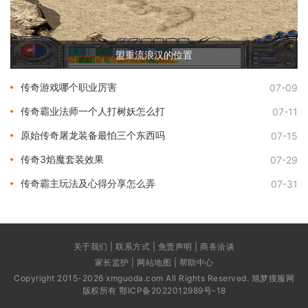
盟重流浪汉的位置
传奇游戏哪个职业厉害
07-09
传奇霸业法师一个人打树妖怎么打
07-11
原始传奇屠龙装备最怕三个东西吗
07-15
传奇3焰魔套装效果
07-29
传奇霸主玩法及心得分享怎么弄
07-31
关于我们 | 联系方式 | 免责声明 | 商务洽谈
家长监护 | 网站地图 | 帮助中心
Copyright 2015-2026 xmguoda.com All Rights Reserved. 旭梦搜服网
版权所有
鄂ICP备2022012989号-18