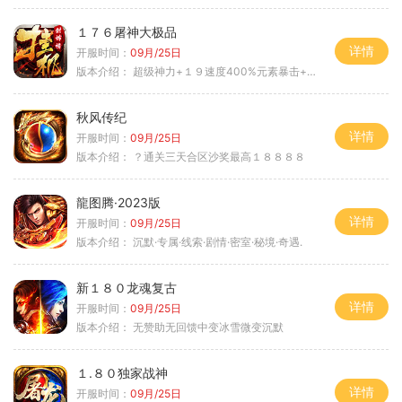
１７６屠神大极品
详情
开服时间：
09月/25日
版本介绍：
超级神力+１９速度400%元素暴击+６６
秋风传纪
详情
开服时间：
09月/25日
版本介绍：
？通关三天合区沙奖最高１８８８８
龍图腾·2023版
详情
开服时间：
09月/25日
版本介绍：
沉默·专属·线索·剧情·密室·秘境·奇遇.
新１８０龙魂复古
详情
开服时间：
09月/25日
版本介绍：
无赞助无回馈中变冰雪微变沉默
１.８０独家战神
详情
开服时间：
09月/25日