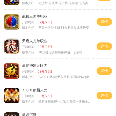
版本介绍：
无沙捐.无顶榜.无主播.无隐藏.无演员
战狐三国单职业
详情
开服时间：
09月/25日
版本介绍：
三天合区沙奖8888火龙迷失冰雪轻变
天启火龙单职业
详情
开服时间：
09月/25日
版本介绍：
20顶赞无沙捐装备保值一切靠打
暴徒神器无限刀
详情
开服时间：
09月/25日
版本介绍：
%20刀刀切割无条件领满回馈PK超爽
１８０麒麟火龙
详情
开服时间：
09月/25日
版本介绍：
赞助沙捐免费--元宝无充值--终极全靠打
鼎鼎沉默