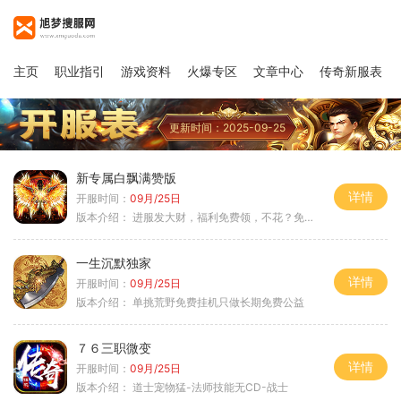
主页
职业指引
游戏资料
火爆专区
文章中心
传奇新服表
更新时间：2025-09-25
新专属白飘满赞版
详情
开服时间：
09月/25日
版本介绍：
进服发大财，福利免费领，不花？免费通关！
一生沉默独家
详情
开服时间：
09月/25日
版本介绍：
单挑荒野免费挂机只做长期免费公益
７６三职微变
详情
开服时间：
09月/25日
版本介绍：
道士宠物猛-法师技能无CD-战士