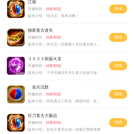
江南
详情
开服时间：
10月/03日
版本介绍：
纯元宝，简单清爽！
独家复古迷失
详情
开服时间：
10月/03日
版本介绍：
纯元宝一切靠爆０充玩通关散人首选
２０２３新版火龙
详情
开服时间：
10月/03日
版本介绍：
千件首爆百件永久复古攻速只做长期
老兵沉默
详情
开服时间：
10月/03日
版本介绍：
特色复古三职业，精致内容，长久稳定
狂刀复古大极品
详情
开服时间：
10月/03日
版本介绍：
好玩不累无合成一切靠打赞助免费